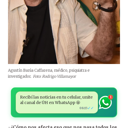
Agustín Barúa Caffarena, médico, psiquiatra e
investigador.
Foto: Rodrigo Villamayor
Recibí las noticias en tu celular, unite
1
al canal de ÚH en WhatsApp 🤩
✓✓
08:15
-
¿Cómo nos afecta eso que nos pasa todos los