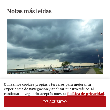
Notas más leídas
El frío vuelve a Paraguay con un descenso de
hasta 10°C: ¿Cuándo y por cuánto tiempo?
Utilizamos cookies propias y terceros para mejorar tu
experiencia de navegación y analizar nuestro tráfico. Al
continuar navegando, aceptás nuestra
Política de privacidad
.
Corte anula fallo que sobreseyó a acusado de
DE ACUERDO
matar a su hermana y enterrar cuerpo