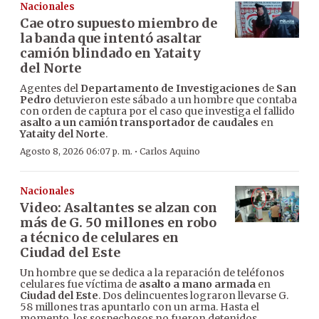
Nacionales
Cae otro supuesto miembro de
la banda que intentó asaltar
camión blindado en Yataity
del Norte
Agentes del
Departamento de Investigaciones
de
San
Pedro
detuvieron este sábado a un hombre que contaba
con orden de captura por el caso que investiga el fallido
asalto a un camión transportador de caudales
en
Yataity del Norte
.
·
Agosto 8, 2026 06:07 p. m.
Carlos Aquino
Nacionales
Video: Asaltantes se alzan con
más de G. 50 millones en robo
a técnico de celulares en
Ciudad del Este
Un hombre que se dedica a la reparación de teléfonos
celulares fue víctima de
asalto a mano armada
en
Ciudad del Este
. Dos delincuentes lograron llevarse G.
58 millones tras apuntarlo con un arma. Hasta el
momento, los sospechosos no fueron detenidos.