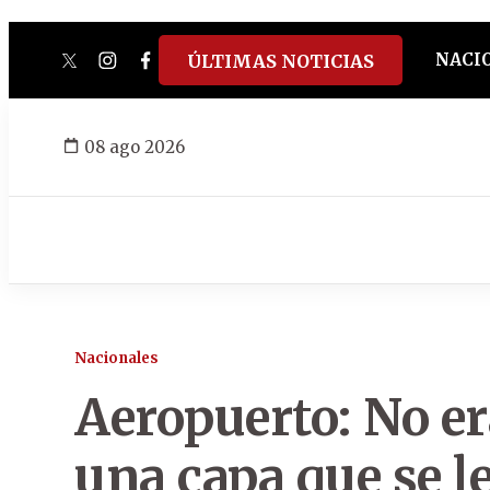
NACI
ÚLTIMAS NOTICIAS
twitter
instagram
facebook
tiktok
youtube
spotify
08 ago 2026
Nacionales
Aeropuerto: No er
una capa que se l