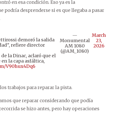
ntró en esa condición. Eso ya es la
ue podría desprenderse si es que llegaba a pasar
.
—
March
ettirossi demoró la salida
Monumental
23,
ad", refiere director
AM 1080
2026
(@AM_1080)
 de la Dinac, aclaró que el
 en la capa asfáltica,
.com/V90hux4Dq6
os trabajos para reparar la pista.
íamos que reparar considerando que podía
 recorrida se hizo antes, pero hay operaciones