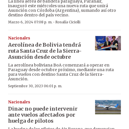
La línea aérea de bandera paraguaya, Paranair,
inauguró este miércoles una nueva ruta que unirá
Asunción con Córdoba (Argentina), sumando así otro
destino dentro del país vecino.
·
Marzo 6, 2024 07:08 p. m.
Rosalía Ciciolli
Nacionales
Aerolínea de Bolivia tendrá
ruta Santa Cruz de la Sierra-
Asunción desde octubre
La aerolínea boliviana BoA comenzará a operar en
Paraguay desde octubre próximo, mediante una ruta
para vuelos con destino Santa Cruz de la Sierra-
Asunción.
Septiembre 30, 2023 06:01 p. m.
Nacionales
Dinac no puede intervenir
ante vuelos afectados por
huelga de pilotos
La huelga de los pilotos de Air Europa, que denuncian