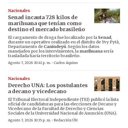
Nacionales
Senad incauta 728 kilos de
marihuana que tenían como
destino el mercado brasileño
El cargamento de droga fue localizado por la
Senad
,
durante un operativo realizado en el distrito de Yvy Pytã,
Departamento de
Canindeyú
. Según los datos
manejados por los intervinientes, la
marihuana
sería
trasladada hacia territorio brasileño.
·
Agosto 7, 2026 10:41 p. m.
Carlos Aquino
Nacionales
Derecho UNA: Los postulantes
a decano y vicedecano
El Tribunal Electoral Independiente (TEI) publicó la lista
oficial de candidaturas para las elecciones de Decano y
Vicedecano de la Facultad de Derecho y Ciencias
Sociales de la Universidad Nacional de Asunción (UNA).
·
Agosto 7, 2026 10:35 p. m.
Redacción ÚH