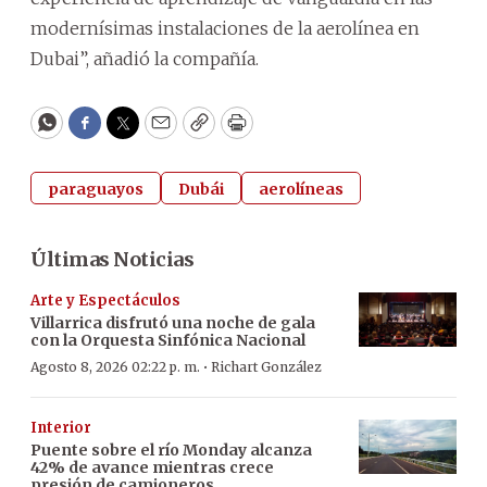
modernísimas instalaciones de la aerolínea en
Dubai”, añadió la compañía.
WhatsApp
Facebook
Twitter
Email
Copy
Print
paraguayos
Dubái
aerolíneas
Últimas Noticias
Arte y Espectáculos
Villarrica disfrutó una noche de gala
con la Orquesta Sinfónica Nacional
·
Agosto 8, 2026 02:22 p. m.
Richart González
Interior
Puente sobre el río Monday alcanza
42% de avance mientras crece
presión de camioneros