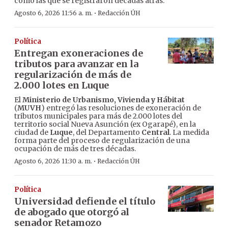
como las que se registraron décadas atrás.
·
Agosto 6, 2026 11:56 a. m.
Redacción ÚH
Política
Entregan exoneraciones de
tributos para avanzar en la
regularización de más de
2.000 lotes en Luque
El
Ministerio de Urbanismo, Vivienda y Hábitat
(
MUVH
) entregó las resoluciones de exoneración de
tributos municipales para más de 2.000 lotes del
territorio social Nueva Asunción (ex Ogarapé), en la
ciudad de
Luque
, del Departamento
Central
. La medida
forma parte del proceso de regularización de una
ocupación de más de tres décadas.
·
Agosto 6, 2026 11:30 a. m.
Redacción ÚH
Política
Universidad defiende el título
de abogado que otorgó al
senador Retamozo