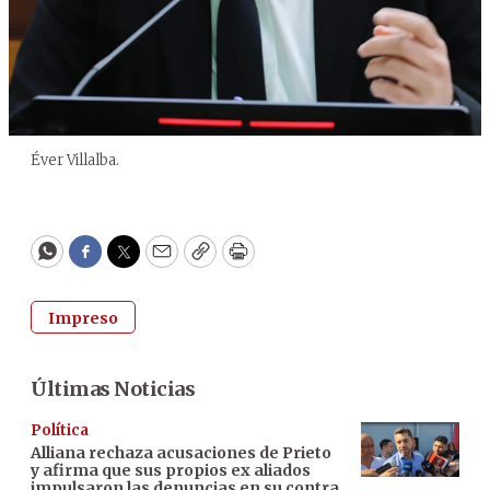
Éver Villalba.
WhatsApp
Facebook
Twitter
Email
Copy
Print
Impreso
Últimas Noticias
Política
Alliana rechaza acusaciones de Prieto
y afirma que sus propios ex aliados
impulsaron las denuncias en su contra