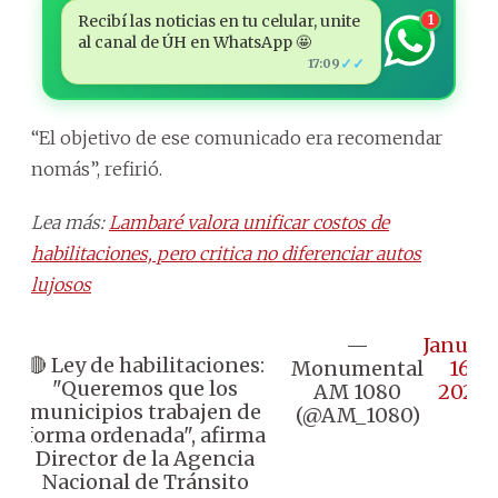
Recibí las noticias en tu celular, unite
1
al canal de ÚH en WhatsApp 🤩
✓✓
17:09
“El objetivo de ese comunicado era recomendar
nomás”, refirió.
Lea más:
Lambaré valora unificar costos de
habilitaciones, pero critica no diferenciar autos
lujosos
—
Januar
🔴 Ley de habilitaciones:
Monumental
16,
"Queremos que los
AM 1080
2025
municipios trabajen de
(@AM_1080)
forma ordenada", afirma
Director de la Agencia
Nacional de Tránsito