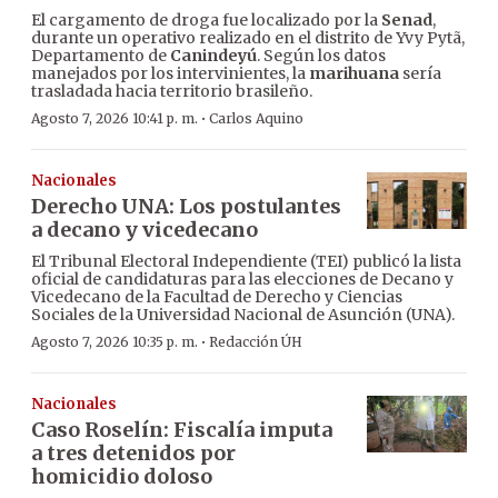
El cargamento de droga fue localizado por la
Senad
,
durante un operativo realizado en el distrito de Yvy Pytã,
Departamento de
Canindeyú
. Según los datos
manejados por los intervinientes, la
marihuana
sería
trasladada hacia territorio brasileño.
·
Agosto 7, 2026 10:41 p. m.
Carlos Aquino
Nacionales
Derecho UNA: Los postulantes
a decano y vicedecano
El Tribunal Electoral Independiente (TEI) publicó la lista
oficial de candidaturas para las elecciones de Decano y
Vicedecano de la Facultad de Derecho y Ciencias
Sociales de la Universidad Nacional de Asunción (UNA).
·
Agosto 7, 2026 10:35 p. m.
Redacción ÚH
Nacionales
Caso Roselín: Fiscalía imputa
a tres detenidos por
homicidio doloso