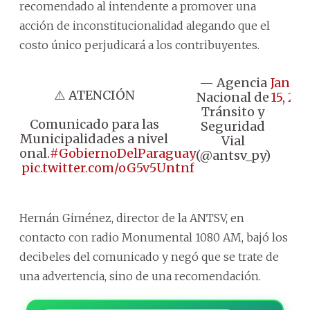
recomendado al intendente a promover una
acción de inconstitucionalidad alegando que el
costo único perjudicará a los contribuyentes.
— Agencia
Janua
⚠️ ATENCIÓN
Nacional de
15, 20
Tránsito y
Comunicado para las
Seguridad
Municipalidades a nivel
Vial
acional.
#GobiernoDelParaguay
(@antsv_py)
🇵🇾
pic.twitter.com/oG5v5Untnf
Hernán Giménez, director de la ANTSV, en
contacto con radio Monumental 1080 AM, bajó los
decibeles del comunicado y negó que se trate de
una advertencia, sino de una recomendación.