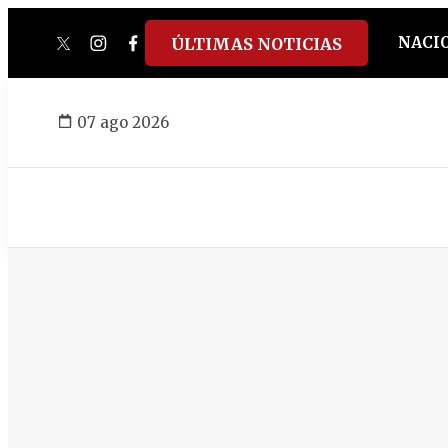
NACI
ÚLTIMAS NOTICIAS
twitter
instagram
facebook
tiktok
youtube
spotify
07 ago 2026