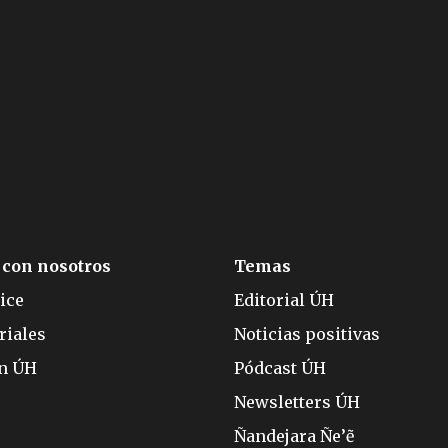
 con nosotros
Temas
ice
Editorial ÚH
riales
Noticias positivas
ón ÚH
Pódcast ÚH
Newsletters ÚH
Ñandejara Ñe’ẽ