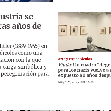
ustria se
ras años de
itler (1889-1945) en
iércoles como una
lación con la que
Arte y Espectáculos
Viuda
: Un cuadro “deg
su carga simbólica y
para los nazis vuelve a 
e peregrinación para
expuesto 80 años desp
Mayo 25, 2024 10:17 a. m.