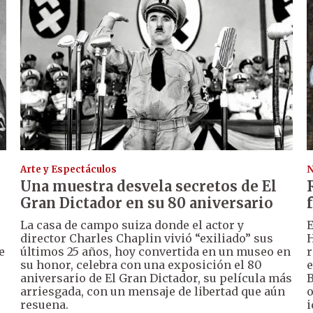
Arte y Espectáculos
N
Una muestra desvela secretos de El
Gran Dictador en su 80 aniversario
La casa de campo suiza donde el actor y
E
director Charles Chaplin vivió “exiliado” sus
H
e
últimos 25 años, hoy convertida en un museo en
r
su honor, celebra con una exposición el 80
e
aniversario de El Gran Dictador, su película más
B
arriesgada, con un mensaje de libertad que aún
o
resuena.
i