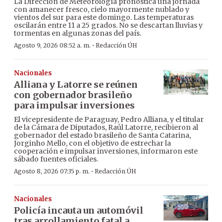
La Dirección de Meteorología pronostica una jornada
con amanecer fresco, cielo mayormente nublado y
vientos del sur para este domingo. Las temperaturas
oscilarán entre 11 a 25 grados. No se descartan lluvias y
tormentas en algunas zonas del país.
·
Agosto 9, 2026 08:52 a. m.
Redacción ÚH
Nacionales
Alliana y Latorre se reúnen
con gobernador brasileño
para impulsar inversiones
El vicepresidente de Paraguay, Pedro Alliana, y el titular
de la Cámara de Diputados, Raúl Latorre, recibieron al
gobernador del estado brasileño de Santa Catarina,
Jorginho Mello, con el objetivo de estrechar la
cooperación e impulsar inversiones, informaron este
sábado fuentes oficiales.
·
Agosto 8, 2026 07:35 p. m.
Redacción ÚH
Nacionales
Policía incauta un automóvil
tras arrollamiento fatal a