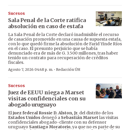
Sucesos
Sala Penal de la Corte ratifica
absolución en caso de estafa
La Sala Penal de la Corte declaró inadmisible el recurso
de casación promovido en una causa de supuesta estafa,
con lo que quedó firme la absolución de Farid Yinde Ríos
en el caso. El presunto perjuicio que se había
denunciado era de más de G. 3.500 millones, tras haber
tenido un contrato para recuperación de créditos
fiscales.
·
Agosto 7, 2026 04:48 p. m.
Redacción ÚH
Sucesos
Juez de EEUU niega a Marset
visitas confidenciales con su
abogado uruguayo
El
juez federal Rossie D. Alston, Jr.
del distrito de los
Estados Unidos
denegó a
Sebastián Marset
las visitas
confidenciales abogado-cliente con su defensor
uruguayo
Santiago Moratorio
, ya que no es parte de su