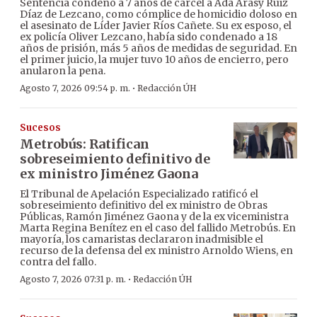
Sentencia condenó a 7 años de cárcel a Ada Arasy Ruiz
Díaz de Lezcano, como cómplice de homicidio doloso en
el asesinato de Líder Javier Ríos Cañete. Su ex esposo, el
ex policía Oliver Lezcano, había sido condenado a 18
años de prisión, más 5 años de medidas de seguridad. En
el primer juicio, la mujer tuvo 10 años de encierro, pero
anularon la pena.
·
Agosto 7, 2026 09:54 p. m.
Redacción ÚH
Sucesos
Metrobús: Ratifican
sobreseimiento definitivo de
ex ministro Jiménez Gaona
El Tribunal de Apelación Especializado ratificó el
sobreseimiento definitivo del ex ministro de Obras
Públicas, Ramón Jiménez Gaona y de la ex viceministra
Marta Regina Benítez en el caso del fallido Metrobús. En
mayoría, los camaristas declararon inadmisible el
recurso de la defensa del ex ministro Arnoldo Wiens, en
contra del fallo.
·
Agosto 7, 2026 07:31 p. m.
Redacción ÚH