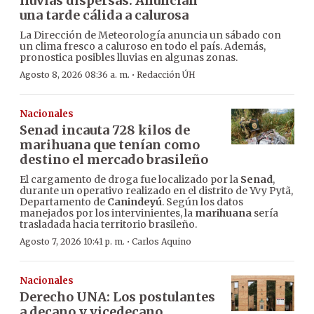
lluvias dispersas: Anuncian
una tarde cálida a calurosa
La Dirección de Meteorología anuncia un sábado con
un clima fresco a caluroso en todo el país. Además,
pronostica posibles lluvias en algunas zonas.
·
Agosto 8, 2026 08:36 a. m.
Redacción ÚH
Nacionales
Senad incauta 728 kilos de
marihuana que tenían como
destino el mercado brasileño
El cargamento de droga fue localizado por la
Senad
,
durante un operativo realizado en el distrito de Yvy Pytã,
Departamento de
Canindeyú
. Según los datos
manejados por los intervinientes, la
marihuana
sería
trasladada hacia territorio brasileño.
·
Agosto 7, 2026 10:41 p. m.
Carlos Aquino
Nacionales
Derecho UNA: Los postulantes
a decano y vicedecano