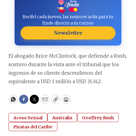
Recibí cada jueves, las mejores actis para tu
finde directo a tu correo
Newsletter
El abogado Brice McClintock, que defiende a Rush,
sostuvo durante la vista ante el tribunal que los
ingresos de su cliente descendieron del
equivalente a USD 1 millón a USD 31.342.
WhatsApp
Facebook
Twitter
Email
Copy
Print
Acoso Sexual
Australia
Geoffrey Rush
Piratas del Caribe