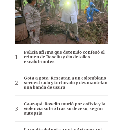
Policía afirma que detenido confesó el
crimen de Roselín y dio detalles
escalofriantes
Gota a gota: Rescatan a un colombiano
secuestrado y torturado y desmantelan
una banda de usura
Caazapá: Roselín murió por asfixia y la
violencia sufrió tras su deceso, según
autopsia
La mafia del gota a gota: Así opera el