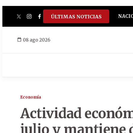
NACI
ÚLTIMAS NOTICIAS
twitter
instagram
facebook
tiktok
youtube
spotify
08 ago 2026
Economía
Actividad económ
julio y mantiene