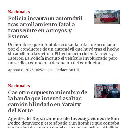
Nacionales
Policía incauta un automóvil
tras arrollamiento fatal a
transeúnte en Arroyos y
Esteros
Un hombre, que intentaba cruzar la ruta, fue arrollado
por el conductor de un automóvil que huyó tras el hecho
sin auxiliar a la víctima. El hecho ocurrió en Arroyos y
Esteros. La Policía incautó el vehículo involucrado pero
no se dio a conocer la detención del conductor.
·
Agosto 8, 2026 06:52 p. m.
Redacción ÚH
Nacionales
Cae otro supuesto miembro de
la banda que intentó asaltar
camión blindado en Yataity
del Norte
Agentes del
Departamento de Investigaciones
de
San
Pedro
detuvieron este sábado a un hombre que contaba
con orden de captura por el caso que investiga el fallido