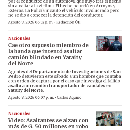
por el conductor de un automóvil que huyó tras el hecho
sin auxiliar a la víctima. El hecho ocurrió en Arroyos y
Esteros. La Policía incautó el vehículo involucrado pero
no se dio a conocer la detención del conductor.
·
Agosto 8, 2026 06:52 p. m.
Redacción ÚH
Nacionales
Cae otro supuesto miembro de
la banda que intentó asaltar
camión blindado en Yataity
del Norte
Agentes del
Departamento de Investigaciones
de
San
Pedro
detuvieron este sábado a un hombre que contaba
con orden de captura por el caso que investiga el fallido
asalto a un camión transportador de caudales
en
Yataity del Norte
.
·
Agosto 8, 2026 06:07 p. m.
Carlos Aquino
Nacionales
Video: Asaltantes se alzan con
más de G. 50 millones en robo