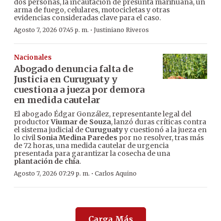
dos personas, la incautación de presunta marihuana, un
arma de fuego, celulares, motocicletas y otras
evidencias consideradas clave para el caso.
·
Agosto 7, 2026 07:45 p. m.
Justiniano Riveros
Nacionales
Abogado denuncia falta de
Justicia en Curuguaty y
cuestiona a jueza por demora
en medida cautelar
El abogado Édgar González, representante legal del
productor
Viumar de Souza
, lanzó duras críticas contra
el sistema judicial de
Curuguaty
y cuestionó a la jueza en
lo civil
Sonia Medina Paredes
por no resolver, tras más
de 72 horas, una medida cautelar de urgencia
presentada para garantizar la cosecha de una
plantación de chía
.
·
Agosto 7, 2026 07:29 p. m.
Carlos Aquino
Carga Más