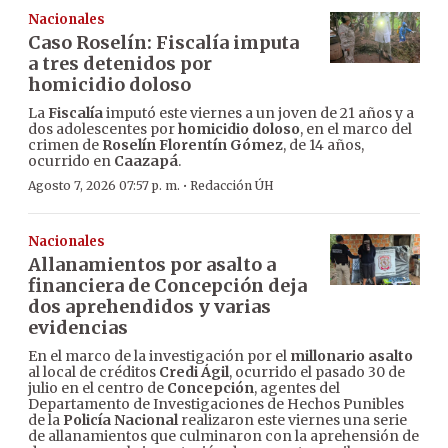
Nacionales
Caso Roselín: Fiscalía imputa
a tres detenidos por
homicidio doloso
La
Fiscalía
imputó este viernes a un joven de 21 años y a
dos adolescentes por
homicidio doloso
, en el marco del
crimen de
Roselín Florentín Gómez
, de 14 años,
ocurrido en
Caazapá
.
·
Agosto 7, 2026 07:57 p. m.
Redacción ÚH
Nacionales
Allanamientos por asalto a
financiera de Concepción deja
dos aprehendidos y varias
evidencias
En el marco de la investigación por el
millonario asalto
al local de créditos
Credi Ágil
, ocurrido el pasado 30 de
julio en el centro de
Concepción
, agentes del
Departamento de Investigaciones de Hechos Punibles
de la
Policía Nacional
realizaron este viernes una serie
de allanamientos que culminaron con la aprehensión de