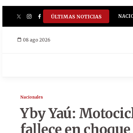
NACI
ÚLTIMAS NOTICIAS
twitter
instagram
facebook
tiktok
youtube
spotify
08 ago 2026
Nacionales
Yby Yaú: Motocicl
fallece en choqu