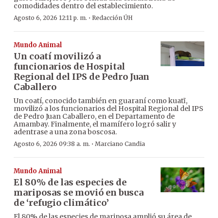
comodidades dentro del establecimiento.
·
Agosto 6, 2026 12:11 p. m.
Redacción ÚH
Mundo Animal
Un coatí movilizó a
funcionarios de Hospital
Regional del IPS de Pedro Juan
Caballero
Un coatí, conocido también en guaraní como kuatĩ,
movilizó a los funcionarios del Hospital Regional del IPS
de Pedro Juan Caballero, en el Departamento de
Amambay. Finalmente, el mamífero logró salir y
adentrase a una zona boscosa.
·
Agosto 6, 2026 09:38 a. m.
Marciano Candia
Mundo Animal
El 80% de las especies de
mariposas se movió en busca
de ‘refugio climático’
El 80% de las especies de mariposa amplió su área de