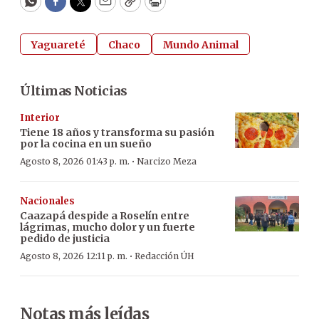
WhatsApp
Facebook
Twitter
Email
Copy
Print
Yaguareté
Chaco
Mundo Animal
Últimas Noticias
Interior
Tiene 18 años y transforma su pasión
por la cocina en un sueño
·
Agosto 8, 2026 01:43 p. m.
Narcizo Meza
Nacionales
Caazapá despide a Roselín entre
lágrimas, mucho dolor y un fuerte
pedido de justicia
·
Agosto 8, 2026 12:11 p. m.
Redacción ÚH
Notas más leídas