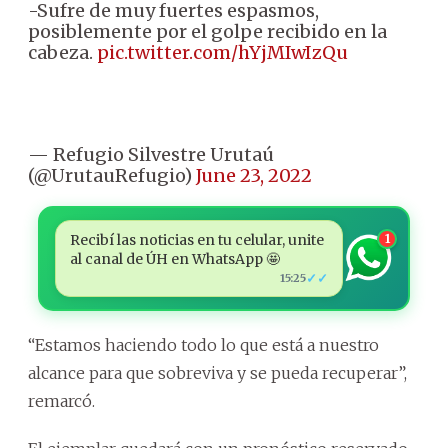
-Sufre de muy fuertes espasmos,
posiblemente por el golpe recibido en la
cabeza.
pic.twitter.com/hYjMIwIzQu
— Refugio Silvestre Urutaú
(@UrutauRefugio)
June 23, 2022
Recibí las noticias en tu celular, unite
1
al canal de ÚH en WhatsApp 🤩
✓✓
15:25
“Estamos haciendo todo lo que está a nuestro
alcance para que sobreviva y se pueda recuperar”,
remarcó.