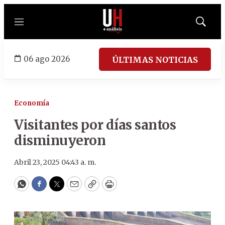
Menú
Mostrar
búsqued
06 ago 2026
ÚLTIMAS NOTICIAS
Economía
Visitantes por días santos
disminuyeron
Abril 23, 2025 04:43 a. m.
WhatsApp
Facebook
Twitter
Email
Copy
Print