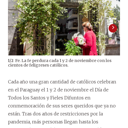
Fe. La fe perdura cada 1 y 2 de noviembre con los
1
/
2
2
/
2
cientos de feligreses católicos.
a q
Bal
Cada año una gran cantidad de católicos celebran
en el Paraguay el 1 y 2 de noviembre el Día de
Todos los Santos y Fieles Difuntos en
conmemoración de sus seres queridos que ya no
están. Tras dos años de restricciones por la
pandemia, más personas llegan hasta los