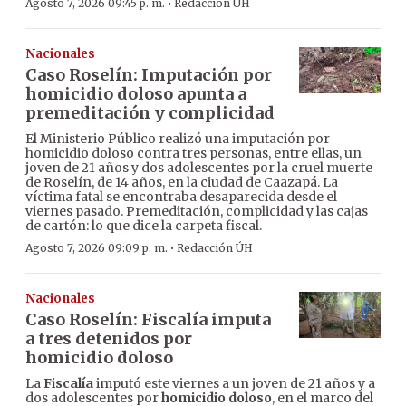
·
Agosto 7, 2026 09:45 p. m.
Redacción ÚH
Nacionales
Caso Roselín: Imputación por
homicidio doloso apunta a
premeditación y complicidad
El Ministerio Público realizó una imputación por
homicidio doloso contra tres personas, entre ellas, un
joven de 21 años y dos adolescentes por la cruel muerte
de Roselín, de 14 años, en la ciudad de Caazapá. La
víctima fatal se encontraba desaparecida desde el
viernes pasado. Premeditación, complicidad y las cajas
de cartón: lo que dice la carpeta fiscal.
·
Agosto 7, 2026 09:09 p. m.
Redacción ÚH
Nacionales
Caso Roselín: Fiscalía imputa
a tres detenidos por
homicidio doloso
La
Fiscalía
imputó este viernes a un joven de 21 años y a
dos adolescentes por
homicidio doloso
, en el marco del