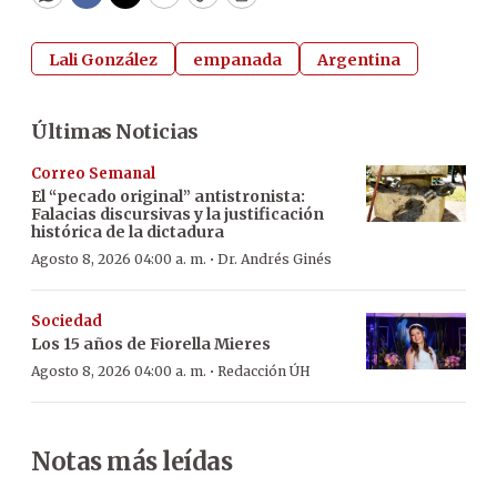
WhatsApp
Facebook
Twitter
Email
Copy
Print
Lali González
empanada
Argentina
Últimas Noticias
Correo Semanal
El “pecado original” antistronista:
Falacias discursivas y la justificación
histórica de la dictadura
·
Agosto 8, 2026 04:00 a. m.
Dr. Andrés Ginés
Sociedad
Los 15 años de Fiorella Mieres
·
Agosto 8, 2026 04:00 a. m.
Redacción ÚH
Notas más leídas