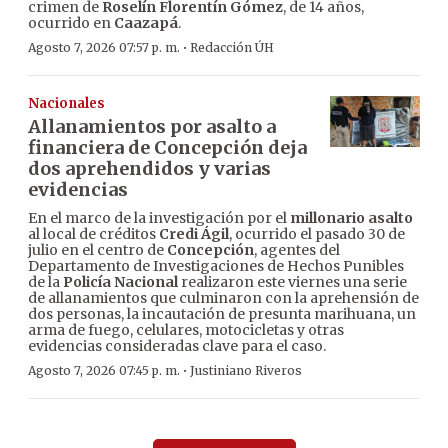
crimen de
Roselín Florentín Gómez
, de 14 años,
ocurrido en
Caazapá
.
·
Agosto 7, 2026 07:57 p. m.
Redacción ÚH
Nacionales
Allanamientos por asalto a
financiera de Concepción deja
dos aprehendidos y varias
evidencias
En el marco de la investigación por el
millonario asalto
al local de créditos
Credi Ágil
, ocurrido el pasado 30 de
julio en el centro de
Concepción
, agentes del
Departamento de Investigaciones de Hechos Punibles
de la
Policía Nacional
realizaron este viernes una serie
de allanamientos que culminaron con la aprehensión de
dos personas, la incautación de presunta marihuana, un
arma de fuego, celulares, motocicletas y otras
evidencias consideradas clave para el caso.
·
Agosto 7, 2026 07:45 p. m.
Justiniano Riveros