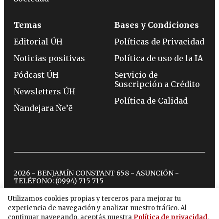
Temas
Bases y Condiciones
Editorial ÚH
Políticas de Privacidad
Noticias positivas
Política de uso de la IA
Pódcast ÚH
Servicio de
Suscripción a Crédito
Newsletters ÚH
Política de Calidad
Ñandejara Ñe’ẽ
2026 - BENJAMÍN CONSTANT 658 - ASUNCIÓN -
TELÉFONO:
(0994) 715 715
Utilizamos cookies propias y terceros para mejorar tu
experiencia de navegación y analizar nuestro tráfico. Al
twitter
instagram
facebook
tiktok
youtube
spotify
continuar navegando, aceptás nuestra
Política de privacidad
.