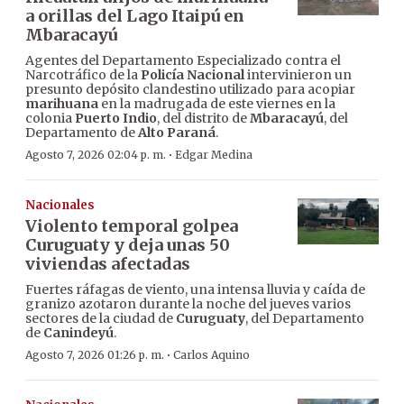
a orillas del Lago Itaipú en
Mbaracayú
Agentes del Departamento Especializado contra el
Narcotráfico de la
Policía Nacional
intervinieron un
presunto depósito clandestino utilizado para acopiar
marihuana
en la madrugada de este viernes en la
colonia
Puerto Indio
, del distrito de
Mbaracayú
, del
Departamento de
Alto Paraná
.
·
Agosto 7, 2026 02:04 p. m.
Edgar Medina
Nacionales
Violento temporal golpea
Curuguaty y deja unas 50
viviendas afectadas
Fuertes ráfagas de viento, una intensa lluvia y caída de
granizo azotaron durante la noche del jueves varios
sectores de la ciudad de
Curuguaty
, del Departamento
de
Canindeyú
.
·
Agosto 7, 2026 01:26 p. m.
Carlos Aquino