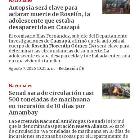
Nacionales
Autopsia será clave para
aclarar muerte de Roselín, la
adolescente que estaba
desaparecida en Caazapá
El comisario Blas Fernández, subjefe del Departamento
Investigaciones de
Caazapá
, afirmó que la autopsia al
cuerpo de
Roselín Florentín Gómez
(14) será clave para
determinar las circunstancias de su muerte. La
adolescente estaba desaparecida y fue hallada enterrada
en una vivienda familiar.
·
Agosto 7, 2026 10:21 a. m.
Redacción ÚH
Nacionales
Senad saca de circulación casi
500 toneladas de marihuana
en incursión de 10 días por
Amambay
La
Secretaría Nacional Antidrogas
(
Senad
) informó
que la denominada
Operación Nueva Alianza 56
sacó
de circulación 498 toneladas de marihuana en 10 días de
incursiones en zonas boscosas por el Departamento de