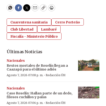
WhatsApp
Facebook
Twitter
Email
Copy
Print
Cuarentena sanitaria
Cerro Porteño
Club Libertad
Lambaré
Fiscalía - Ministerio Público
Últimas Noticias
Nacionales
Restos mortales de Roselín llegan a
Caazapá para el último adiós
·
Agosto 7, 2026 07:08 p. m.
Redacción ÚH
Nacionales
Caso Roselín: Hallan parte de un dedo,
filosos cuchillos y palas
·
Agosto 7, 2026 07:06 p. m.
Redacción ÚH