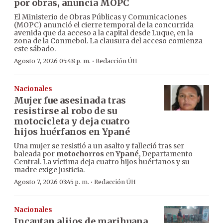
por obras, anuncia MOPC
El Ministerio de Obras Públicas y Comunicaciones
(MOPC) anunció el cierre temporal de la concurrida
avenida que da acceso a la capital desde Luque, en la
zona de la Conmebol. La clausura del acceso comienza
este sábado.
·
Agosto 7, 2026 05:48 p. m.
Redacción ÚH
Nacionales
Mujer fue asesinada tras
resistirse al robo de su
motocicleta y deja cuatro
hijos huérfanos en Ypané
Una mujer se resistió a un asalto y falleció tras ser
baleada por
motochorros
en
Ypané
, Departamento
Central. La víctima deja cuatro hijos huérfanos y su
madre exige justicia.
·
Agosto 7, 2026 03:45 p. m.
Redacción ÚH
Nacionales
Incautan alijos de marihuana