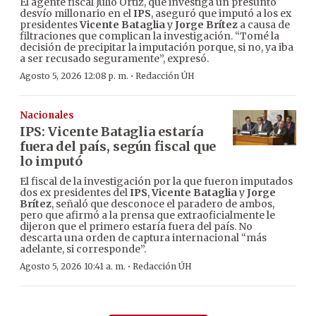
El agente fiscal Julio Ortiz, que investiga un presunto
desvío millonario en el
IPS
, aseguró que imputó a los ex
presidentes
Vicente Bataglia
y
Jorge Brítez
a causa de
filtraciones que complican la investigación. “Tomé la
decisión de precipitar la imputación porque, si no, ya iba
a ser recusado seguramente”, expresó.
·
Agosto 5, 2026 12:08 p. m.
Redacción ÚH
Nacionales
IPS: Vicente Bataglia estaría
fuera del país, según fiscal que
lo imputó
El fiscal de la investigación por la que fueron imputados
dos ex presidentes del
IPS
,
Vicente Bataglia
y
Jorge
Brítez
, señaló que desconoce el paradero de ambos,
pero que afirmó a la prensa que extraoficialmente le
dijeron que el primero estaría fuera del país. No
descarta una orden de captura internacional “más
adelante, si corresponde”.
·
Agosto 5, 2026 10:41 a. m.
Redacción ÚH