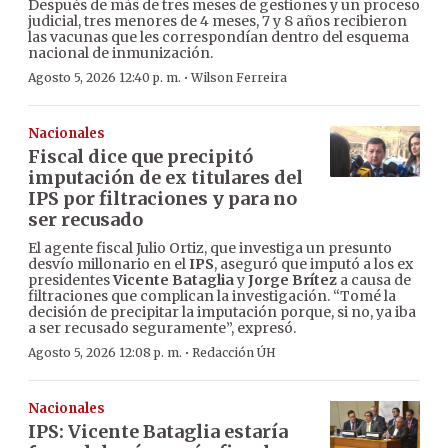
Después de más de tres meses de gestiones y un proceso
judicial, tres menores de 4 meses, 7 y 8 años recibieron
las vacunas que les correspondían dentro del esquema
nacional de inmunización.
·
Agosto 5, 2026 12:40 p. m.
Wilson Ferreira
Nacionales
Fiscal dice que precipitó
imputación de ex titulares del
IPS por filtraciones y para no
ser recusado
El agente fiscal Julio Ortiz, que investiga un presunto
desvío millonario en el
IPS
, aseguró que imputó a los ex
presidentes
Vicente Bataglia
y
Jorge Brítez
a causa de
filtraciones que complican la investigación. “Tomé la
decisión de precipitar la imputación porque, si no, ya iba
a ser recusado seguramente”, expresó.
·
Agosto 5, 2026 12:08 p. m.
Redacción ÚH
Nacionales
IPS: Vicente Bataglia estaría