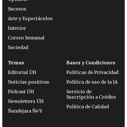
Sucesos
Arte y Espectáculos
Interior
Correo Semanal
Sociedad
Temas
Bases y Condiciones
Editorial ÚH
Políticas de Privacidad
Noticias positivas
Política de uso de la IA
Pódcast ÚH
Servicio de
Suscripción a Crédito
Newsletters ÚH
Política de Calidad
Ñandejara Ñe’ẽ