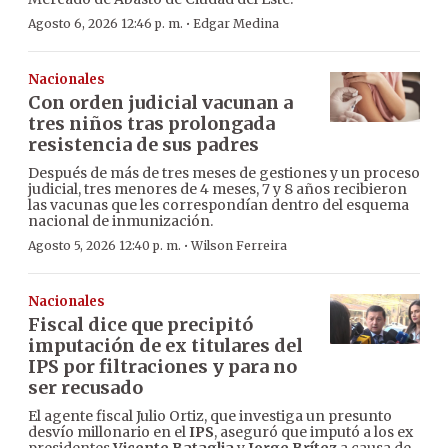
·
Agosto 6, 2026 12:46 p. m.
Edgar Medina
Nacionales
Con orden judicial vacunan a
tres niños tras prolongada
resistencia de sus padres
Después de más de tres meses de gestiones y un proceso
judicial, tres menores de 4 meses, 7 y 8 años recibieron
las vacunas que les correspondían dentro del esquema
nacional de inmunización.
·
Agosto 5, 2026 12:40 p. m.
Wilson Ferreira
Nacionales
Fiscal dice que precipitó
imputación de ex titulares del
IPS por filtraciones y para no
ser recusado
El agente fiscal Julio Ortiz, que investiga un presunto
desvío millonario en el
IPS
, aseguró que imputó a los ex
presidentes
Vicente Bataglia
y
Jorge Brítez
a causa de