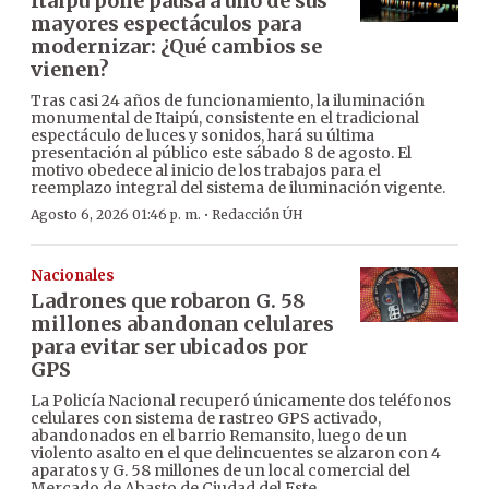
Itaipú pone pausa a uno de sus
mayores espectáculos para
modernizar: ¿Qué cambios se
vienen?
Tras casi 24 años de funcionamiento, la iluminación
monumental de Itaipú, consistente en el tradicional
espectáculo de luces y sonidos, hará su última
presentación al público este sábado 8 de agosto. El
motivo obedece al inicio de los trabajos para el
reemplazo integral del sistema de iluminación vigente.
·
Agosto 6, 2026 01:46 p. m.
Redacción ÚH
Nacionales
Ladrones que robaron G. 58
millones abandonan celulares
para evitar ser ubicados por
GPS
La Policía Nacional recuperó únicamente dos teléfonos
celulares con sistema de rastreo GPS activado,
abandonados en el barrio Remansito, luego de un
violento asalto en el que delincuentes se alzaron con 4
aparatos y G. 58 millones de un local comercial del
Mercado de Abasto de Ciudad del Este.