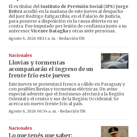
El ex titular del
Instituto de Previsión Social
(
IPS
)
Jorge
Britez
acudió en la mañana de este jueves al despacho
del juez Rodrigo Estigarribia, en el Palacio de Justicia,
para ponerse a disposición en la causa abierta en su
contra. Fue imputado por lesión de confianza junto a su
antecesor
Vicente Bataglia
y otras siete personas.
·
Agosto 6, 2026 08:13 a. m.
Redacción ÚH
Nacionales
Lluvias y tormentas
acompañarán el ingreso de un
frente frío este jueves
Este jueves se presentará fresco a cálido en Paraguay y
con posibles lluvias y tormentas eléctricas. Un aviso
especial advierte que el fenómeno afectará a la Región
Oriental y el centro y sur de la Región Occidental. Se
acerca un nuevo frente frío al país.
·
Agosto 6, 2026 06:54 a. m.
Redacción ÚH
Nacionales
Lo que tenés que saber: