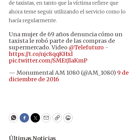
de taxistas, en tanto que la víctima refiere que
ahora teme seguir utilizando el servicio como lo
hacía regularmente.
Una mujer de 69 años denuncia cómo un
taxista le robó parte de las compras de
supermercado. Video
@Telefuturo
-
https://t.co/njc8qqKHxl
pic.twitter.com/SMEtJlaKmP
— Monumental AM 1080 (@AM_1080)
9 de
diciembre de 2016
WhatsApp
Facebook
Twitter
Email
Copy
Print
Últimas Noticias