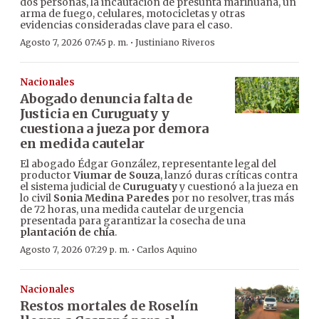
dos personas, la incautación de presunta marihuana, un
arma de fuego, celulares, motocicletas y otras
evidencias consideradas clave para el caso.
·
Agosto 7, 2026 07:45 p. m.
Justiniano Riveros
Nacionales
Abogado denuncia falta de
Justicia en Curuguaty y
cuestiona a jueza por demora
en medida cautelar
El abogado Édgar González, representante legal del
productor
Viumar de Souza
, lanzó duras críticas contra
el sistema judicial de
Curuguaty
y cuestionó a la jueza en
lo civil
Sonia Medina Paredes
por no resolver, tras más
de 72 horas, una medida cautelar de urgencia
presentada para garantizar la cosecha de una
plantación de chía
.
·
Agosto 7, 2026 07:29 p. m.
Carlos Aquino
Nacionales
Restos mortales de Roselín