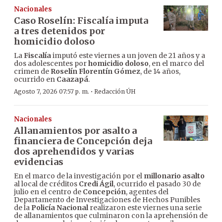
Nacionales
Caso Roselín: Fiscalía imputa
a tres detenidos por
homicidio doloso
La
Fiscalía
imputó este viernes a un joven de 21 años y a
dos adolescentes por
homicidio doloso
, en el marco del
crimen de
Roselín Florentín Gómez
, de 14 años,
ocurrido en
Caazapá
.
·
Agosto 7, 2026 07:57 p. m.
Redacción ÚH
Nacionales
Allanamientos por asalto a
financiera de Concepción deja
dos aprehendidos y varias
evidencias
En el marco de la investigación por el
millonario asalto
al local de créditos
Credi Ágil
, ocurrido el pasado 30 de
julio en el centro de
Concepción
, agentes del
Departamento de Investigaciones de Hechos Punibles
de la
Policía Nacional
realizaron este viernes una serie
de allanamientos que culminaron con la aprehensión de