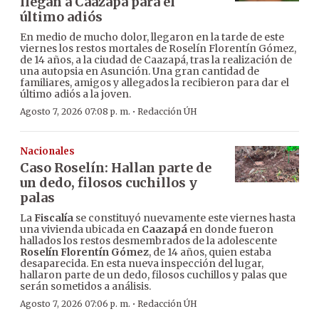
llegan a Caazapá para el
último adiós
En medio de mucho dolor, llegaron en la tarde de este
viernes los restos mortales de Roselín Florentín Gómez,
de 14 años, a la ciudad de Caazapá, tras la realización de
una autopsia en Asunción. Una gran cantidad de
familiares, amigos y allegados la recibieron para dar el
último adiós a la joven.
·
Agosto 7, 2026 07:08 p. m.
Redacción ÚH
Nacionales
Caso Roselín: Hallan parte de
un dedo, filosos cuchillos y
palas
La
Fiscalía
se constituyó nuevamente este viernes hasta
una vivienda ubicada en
Caazapá
en donde fueron
hallados los restos desmembrados de la adolescente
Roselín Florentín Gómez
, de 14 años, quien estaba
desaparecida. En esta nueva inspección del lugar,
hallaron parte de un dedo, filosos cuchillos y palas que
serán sometidos a análisis.
·
Agosto 7, 2026 07:06 p. m.
Redacción ÚH