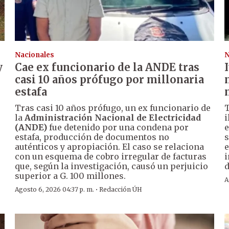
Nacionales
N
y
Cae ex funcionario de la ANDE tras
casi 10 años prófugo por millonaria
estafa
Tras casi 10 años prófugo, un ex funcionario de
T
la
Administración Nacional de Electricidad
i
.
(ANDE)
fue detenido por una condena por
e
estafa, producción de documentos no
s
auténticos y apropiación. El caso se relaciona
e
con un esquema de cobro irregular de facturas
i
que, según la investigación, causó un perjuicio
d
superior a G. 100 millones.
A
·
Agosto 6, 2026 04:37 p. m.
Redacción ÚH