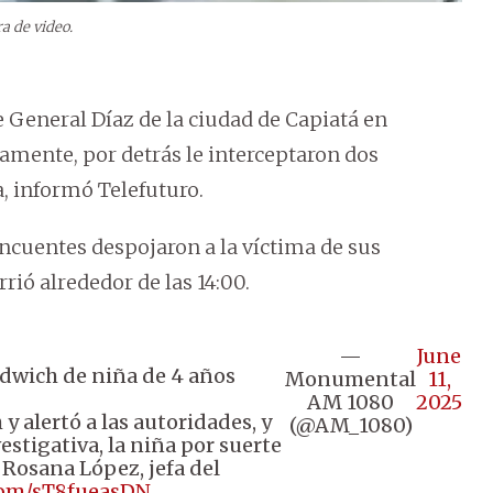
a de video.
le General Díaz de la ciudad de Capiatá en
namente, por detrás le interceptaron dos
, informó Telefuturo.
incuentes despojaron a la víctima de sus
rió alrededor de las 14:00.
—
June
dwich de niña de 4 años
Monumental
11,
AM 1080
2025
y alertó a las autoridades, y
(@AM_1080)
estigativa, la niña por suerte
a Rosana López, jefa del
.com/sT8fueasDN