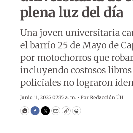
plena luz del día
Una joven universitaria c
el barrio 25 de Mayo de Ca
por motochorros que robar
incluyendo costosos libros
policiales no lograron iden
Junio 11, 2025 07:35 a. m. •
Por
Redacción ÚH
WhatsApp
Facebook
Twitter
Email
Copy
Print