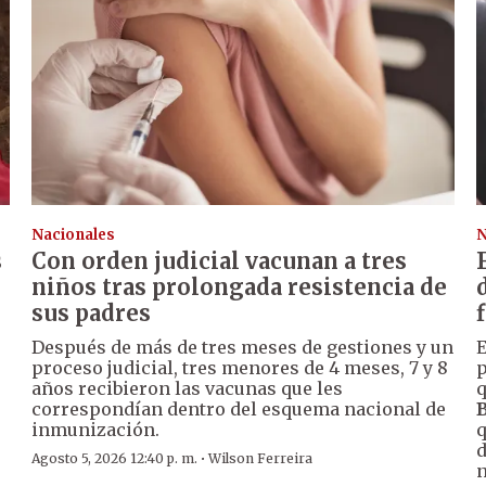
Nacionales
N
s
Con orden judicial vacunan a tres
niños tras prolongada resistencia de
sus padres
Después de más de tres meses de gestiones y un
E
proceso judicial, tres menores de 4 meses, 7 y 8
p
años recibieron las vacunas que les
q
correspondían dentro del esquema nacional de
B
inmunización.
q
d
·
Agosto 5, 2026 12:40 p. m.
Wilson Ferreira
n