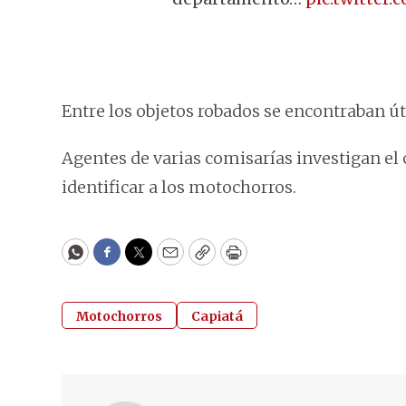
Entre los objetos robados se encontraban úti
Agentes de varias comisarías investigan el 
identificar a los motochorros.
WhatsApp
Facebook
Twitter
Email
Copy
Print
Motochorros
Capiatá