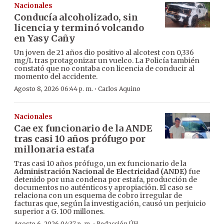
Nacionales
Conducía alcoholizado, sin
licencia y terminó volcando
en Yasy Cañy
Un joven de 21 años dio positivo al alcotest con 0,336
mg/L tras protagonizar un vuelco. La Policía también
constató que no contaba con licencia de conducir al
momento del accidente.
·
Agosto 8, 2026 06:44 p. m.
Carlos Aquino
Nacionales
Cae ex funcionario de la ANDE
tras casi 10 años prófugo por
millonaria estafa
Tras casi 10 años prófugo, un ex funcionario de la
Administración Nacional de Electricidad (ANDE)
fue
detenido por una condena por estafa, producción de
documentos no auténticos y apropiación. El caso se
relaciona con un esquema de cobro irregular de
facturas que, según la investigación, causó un perjuicio
superior a G. 100 millones.
Agosto 6, 2026 04:37 p. m.
Redacción ÚH