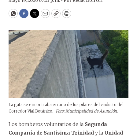
Mayo 19, 2026 07:21 p. m. •
Por
Redacción ÚH
WhatsApp
Facebook
Twitter
Email
Copy
Print
La gata se encontraba en uno de los pilares del viaducto del
Corredor Vial Botánico.
Foto: Municipalidad de Asunción.
Los bomberos voluntarios de la
Segunda
Compañía de Santísima Trinidad
y la
Unidad