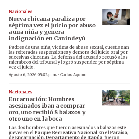
Nacionales
Nueva chicana paraliza por
séptima vez el juicio por abuso
a una niña y genera
indignación en Canindeyú
Padres de una niña, víctima de abuso sexual, cuestionan
las reiteradas suspensiones y demora del juicio oral por
sucesivas chicanas. La defensa del acusado recusó a los
miembros del tribunal y logró suspender por séptima
vez el juicio.
·
Agosto 6, 2026 05:02 p. m.
Carlos Aquino
Nacionales
Encarnación: Hombres
asesinados iban a comprar
oro, uno recibió 8 balazos y
otro uno en la boca
Los dos hombres que fueron asesinados a balazos este
jueves en el
Parque Recreativo Nacional En el Paraíso
,
de
Encarnación
,
Departamento de Itapúa
, fueron