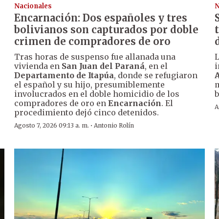
Nacionales
N
Encarnación: Dos españoles y tres
bolivianos son capturados por doble
crimen de compradores de oro
Tras horas de suspenso fue allanada una
vivienda en
San Juan del Paraná
, en el
i
Departamento de Itapúa
, donde se refugiaron
A
el español y su hijo, presumiblemente
m
involucrados en el doble homicidio de los
b
compradores de oro en
Encarnación
. El
A
procedimiento dejó cinco detenidos.
·
Agosto 7, 2026 09:13 a. m.
Antonio Rolín