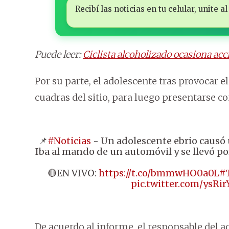
Recibí las noticias en tu celular, unite
Puede leer:
Ciclista alcoholizado ocasiona acci
Por su parte, el adolescente tras provocar el
cuadras del sitio, para luego presentarse co
📌
#Noticias
- Un adolescente ebrio causó u
Iba al mando de un automóvil y se llevó po
🔴EN VIVO:
https://t.co/bmmwHO0a0L
#
pic.twitter.com/ysRi
De acuerdo al informe, el responsable del a