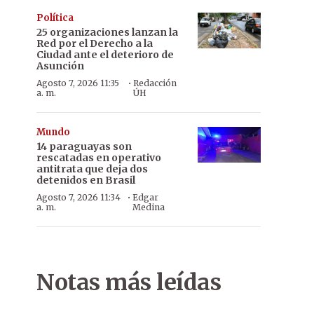
Política
25 organizaciones lanzan la
Red por el Derecho a la
Ciudad ante el deterioro de
Asunción
·
Agosto 7, 2026 11:35
Redacción
a. m.
ÚH
Mundo
14 paraguayas son
rescatadas en operativo
antitrata que deja dos
detenidos en Brasil
·
Agosto 7, 2026 11:34
Edgar
a. m.
Medina
Notas más leídas