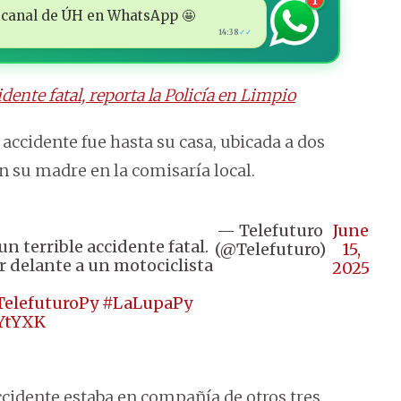
1
 al canal de ÚH en WhatsApp 🤩
14:38
✓✓
dente fatal, reporta la Policía en Limpio
 accidente fue hasta su casa, ubicada a dos
n su madre en la comisaría local.
— Telefuturo
June
n terrible accidente fatal.
(@Telefuturo)
15,
r delante a un motociclista
2025
TelefuturoPy
#LaLupaPy
rYtYXK
ccidente estaba en compañía de otros tres