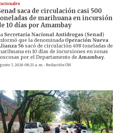
acionales
Senad saca de circulación casi 500
toneladas de marihuana en incursión
de 10 días por Amambay
La
Secretaría Nacional Antidrogas
(
Senad
)
nformó que la denominada
Operación Nueva
lianza 56
sacó de circulación 498 toneladas de
arihuana en 10 días de incursiones en zonas
oscosas por el Departamento de
Amambay
.
·
gosto 7, 2026 08:21 a. m.
Redacción ÚH