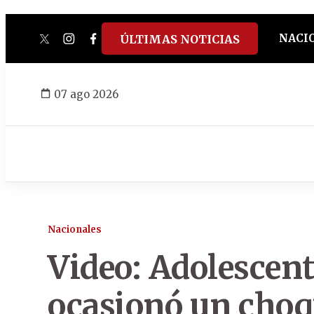
NACI
ÚLTIMAS NOTICIAS
twitter
instagram
facebook
tiktok
youtube
spotify
07 ago 2026
Nacionales
Video: Adolescen
ocasionó un choqu