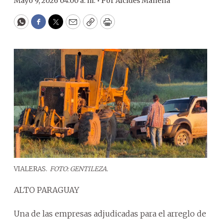
Mayo 9, 2026 04:00 a. m. •
Por
Alcides Manena
WhatsApp
Facebook
Twitter
Email
Copy
Print
VIALERAS.
FOTO: GENTILEZA.
ALTO PARAGUAY
Una de las empresas adjudicadas para el arreglo de