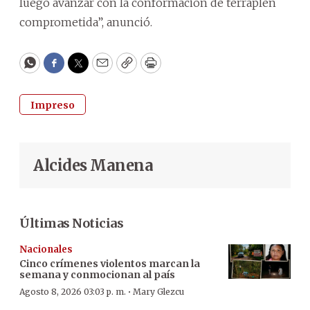
luego avanzar con la conformación de terraplén
comprometida”, anunció.
WhatsApp
Facebook
Twitter
Email
Copy
Print
Impreso
Alcides Manena
Últimas Noticias
Nacionales
Cinco crímenes violentos marcan la
semana y conmocionan al país
·
Agosto 8, 2026 03:03 p. m.
Mary Glezcu