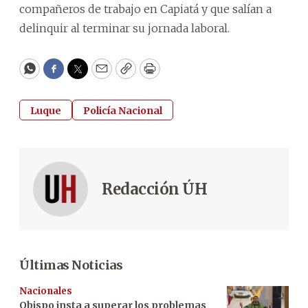
compañeros de trabajo en Capiatá y que salían a
delinquir al terminar su jornada laboral.
WhatsApp
Facebook
Twitter
Email
Copy
Print
Luque
Policía Nacional
Redacción ÚH
Últimas Noticias
Nacionales
Obispo insta a superar los problemas