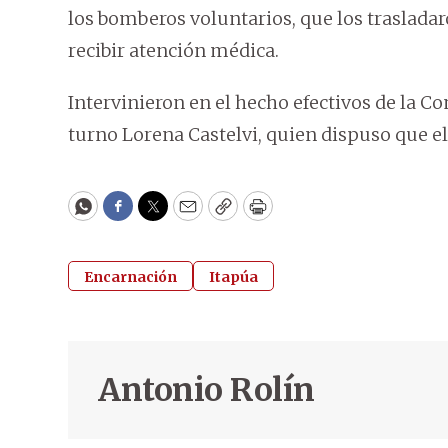
los bomberos voluntarios, que los traslada
recibir atención médica.
Intervinieron en el hecho efectivos de la Com
turno Lorena Castelvi, quien dispuso que el 
WhatsApp
Facebook
Twitter
Email
Copy
Print
Encarnación
Itapúa
Antonio Rolín