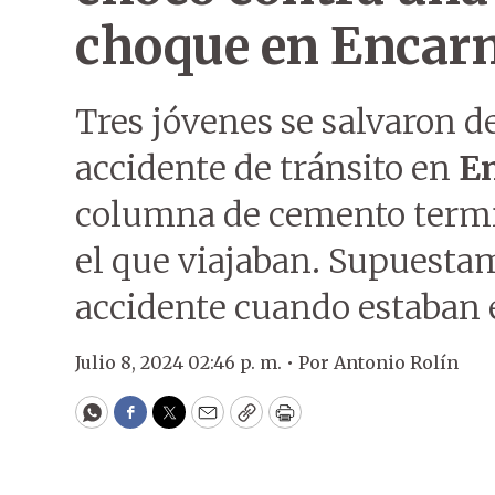
choque en Encar
Tres jóvenes se salvaron d
accidente de tránsito en
E
columna de cemento termi
el que viajaban. Supuestam
accidente cuando estaban e
Julio 8, 2024 02:46 p. m. •
Por
Antonio Rolín
WhatsApp
Facebook
Twitter
Email
Copy
Print