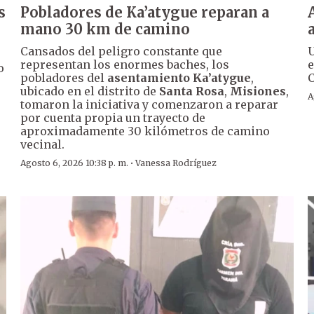
s
Pobladores de Ka’atygue reparan a
mano 30 km de camino
Cansados del peligro constante que
U
representan los enormes baches, los
e
o
pobladores del
asentamiento Ka’atygue
,
C
ubicado en el distrito de
Santa Rosa
,
Misiones
,
A
tomaron la iniciativa y comenzaron a reparar
por cuenta propia un trayecto de
aproximadamente 30 kilómetros de camino
vecinal.
·
Agosto 6, 2026 10:38 p. m.
Vanessa Rodríguez