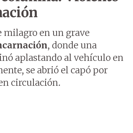
nación
e milagro en un grave
ncarnación
, donde una
nó aplastando al vehículo en
ente, se abrió el capó por
n circulación.