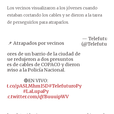
Los vecinos visualizaron a los jóvenes cuando
estaban cortando los cables y se dieron a la tarea
de perseguirlos para atraparlos.
— Telefuturo
📌 Atrapados por vecinos
(@Telefuturo)
ladores de un barrio de la ciudad de
Luque redujeron a dos presuntos
rones de cables de COPACO y dieron
aviso a la Policía Nacional.
🔴EN VIVO:
ps://t.co/pASLMhm15D
#TelefuturoPy
#LaLupaPy
pic.twitter.com/qYBuuuipWV