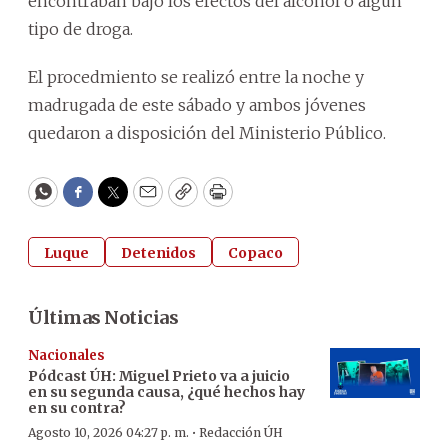
encontraban bajo los efectos del alcohol o algún
tipo de droga.
El procedmiento se realizó entre la noche y
madrugada de este sábado y ambos jóvenes
quedaron a disposición del Ministerio Público.
WhatsApp
Facebook
Twitter
Email
Copy
Print
Luque
Detenidos
Copaco
Últimas Noticias
Nacionales
Pódcast ÚH
:
Miguel Prieto va a juicio
en su segunda causa, ¿qué hechos hay
en su contra?
·
Agosto 10, 2026 04:27 p. m.
Redacción ÚH