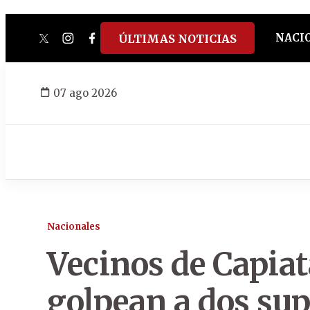
NACI
ÚLTIMAS NOTICIAS
twitter
instagram
facebook
tiktok
youtube
spotify
07 ago 2026
Nacionales
Vecinos de Capiat
golpean a dos su