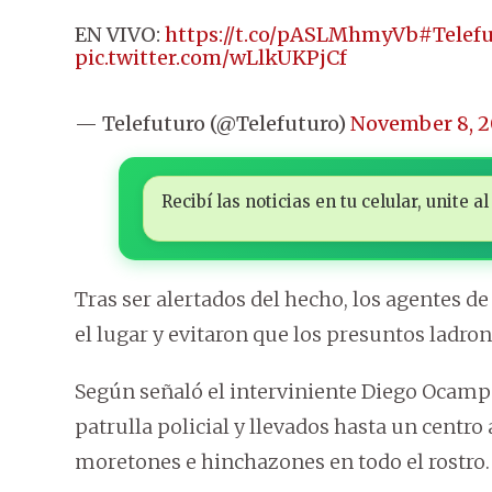
EN VIVO:
https://t.co/pASLMhmyVb
#Telef
pic.twitter.com/wLlkUKPjCf
— Telefuturo (@Telefuturo)
November 8, 
Recibí las noticias en tu celular, unite
Tras ser alertados del hecho, los agentes d
el lugar y evitaron que los presuntos ladro
Según señaló el interviniente Diego Ocampo
patrulla policial y llevados hasta un centro
moretones e hinchazones en todo el rostro.