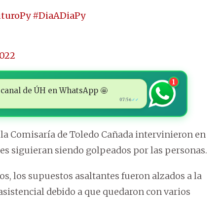
uturoPy
#DiaADiaPy
2022
1
 al canal de ÚH en WhatsApp 🤩
07:56
✓✓
e la Comisaría de Toledo Cañada intervinieron en
nes siguieran siendo golpeados por las personas.
s, los supuestos asaltantes fueron alzados a la
 asistencial debido a que quedaron con varios