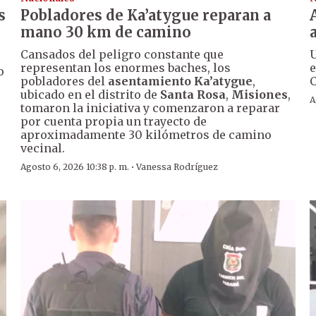
s
Pobladores de Ka’atygue reparan a
mano 30 km de camino
Cansados del peligro constante que
U
representan los enormes baches, los
e
o
pobladores del
asentamiento Ka’atygue
,
C
ubicado en el distrito de
Santa Rosa
,
Misiones
,
A
tomaron la iniciativa y comenzaron a reparar
por cuenta propia un trayecto de
aproximadamente 30 kilómetros de camino
vecinal.
·
Agosto 6, 2026 10:38 p. m.
Vanessa Rodríguez