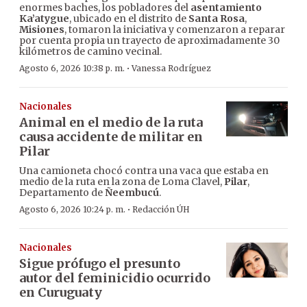
enormes baches, los pobladores del
asentamiento
Ka’atygue
, ubicado en el distrito de
Santa Rosa
,
Misiones
, tomaron la iniciativa y comenzaron a reparar
por cuenta propia un trayecto de aproximadamente 30
kilómetros de camino vecinal.
·
Agosto 6, 2026 10:38 p. m.
Vanessa Rodríguez
Nacionales
Animal en el medio de la ruta
causa accidente de militar en
Pilar
Una camioneta chocó contra una vaca que estaba en
medio de la ruta en la zona de Loma Clavel,
Pilar
,
Departamento de
Ñeembucú
.
·
Agosto 6, 2026 10:24 p. m.
Redacción ÚH
Nacionales
Sigue prófugo el presunto
autor del feminicidio ocurrido
en Curuguaty