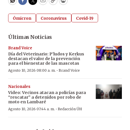
WhatsApp
Facebook
Twitter
Email
Copy
Print
Ómicron
Coronavirus
Covid-19
Últimas Noticias
Brand Voice
Día del Veterinario: P’ludos y Kerkus
destacan el valor de la prevención
para el bienestar de las mascotas
·
Agosto 10, 2026 08:00 a. m.
Brand Voice
Nacionales
Video: Vecinos atacan a policías para
“rescatar” a detenidos por robo de
moto en Lambaré
·
Agosto 10, 2026 07:44 a. m.
Redacción ÚH