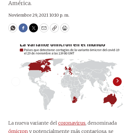
América.
Noviembre 29, 2021 10:10 p. m.
WhatsApp
Facebook
Twitter
Email
Copy
Print
La nueva variante del
coronavirus
, denominada
ómicron
y potencialmente más contagiosa, se