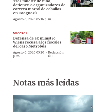
Tras muerte de niño,
detienen a organizadores de
carrera mortal de caballos
en Caaguazú
Agosto 6, 2026 05:36 p. m.
Sucesos
Defensa de ex ministro
Wiens recusa a los fiscales
del caso Metrobús
·
Agosto 6, 2026 05:20
Redacción
p. m.
ÚH
Notas más leídas
Frecuencia. Paradas se llenan ante falta de unidades.