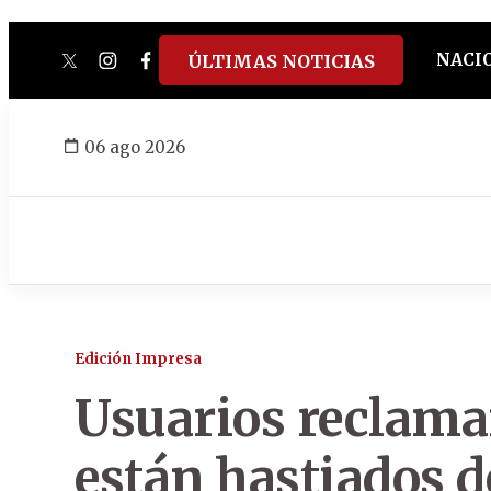
NACI
ÚLTIMAS NOTICIAS
twitter
instagram
facebook
tiktok
youtube
spotify
06 ago 2026
Edición Impresa
Usuarios reclama
están hastiados d