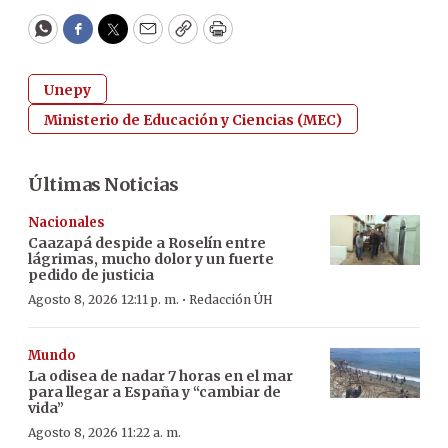
WhatsApp
Facebook
Twitter
Email
Copy
Print
Unepy
Ministerio de Educación y Ciencias (MEC)
Últimas Noticias
Nacionales
Caazapá despide a Roselín entre
lágrimas, mucho dolor y un fuerte
pedido de justicia
·
Agosto 8, 2026 12:11 p. m.
Redacción ÚH
Mundo
La odisea de nadar 7 horas en el mar
para llegar a España y “cambiar de
vida”
Agosto 8, 2026 11:22 a. m.