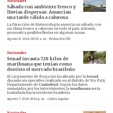
Nacionales
Sábado con ambiente fresco y
lluvias dispersas: Anuncian
una tarde cálida a calurosa
La Dirección de Meteorología anuncia un sábado con
un clima fresco a caluroso en todo el país. Además,
pronostica posibles lluvias en algunas zonas.
·
Agosto 8, 2026 08:36 a. m.
Redacción ÚH
Nacionales
Senad incauta 728 kilos de
marihuana que tenían como
destino el mercado brasileño
El cargamento de droga fue localizado por la
Senad
,
durante un operativo realizado en el distrito de Yvy Pytã,
Departamento de
Canindeyú
. Según los datos
manejados por los intervinientes, la
marihuana
sería
trasladada hacia territorio brasileño.
·
Agosto 7, 2026 10:41 p. m.
Carlos Aquino
Nacionales