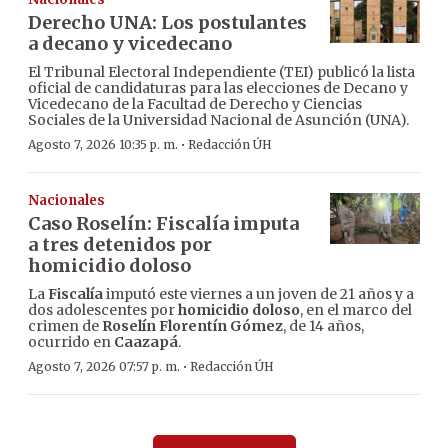
Derecho UNA: Los postulantes
a decano y vicedecano
El Tribunal Electoral Independiente (TEI) publicó la lista
oficial de candidaturas para las elecciones de Decano y
Vicedecano de la Facultad de Derecho y Ciencias
Sociales de la Universidad Nacional de Asunción (UNA).
·
Agosto 7, 2026 10:35 p. m.
Redacción ÚH
Nacionales
Caso Roselín: Fiscalía imputa
a tres detenidos por
homicidio doloso
La
Fiscalía
imputó este viernes a un joven de 21 años y a
dos adolescentes por
homicidio doloso
, en el marco del
crimen de
Roselín Florentín Gómez
, de 14 años,
ocurrido en
Caazapá
.
·
Agosto 7, 2026 07:57 p. m.
Redacción ÚH