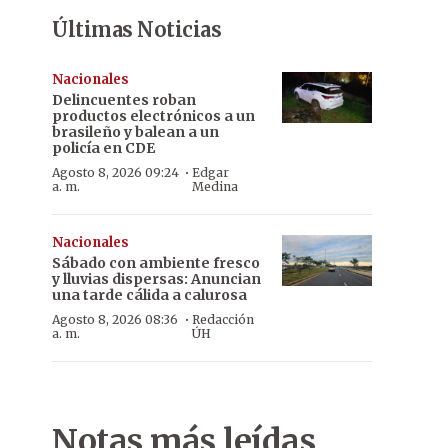
Últimas Noticias
Nacionales
Delincuentes roban
productos electrónicos a un
brasileño y balean a un
policía en CDE
·
Agosto 8, 2026 09:24
Edgar
a. m.
Medina
Nacionales
Sábado con ambiente fresco
y lluvias dispersas: Anuncian
una tarde cálida a calurosa
·
Agosto 8, 2026 08:36
Redacción
a. m.
ÚH
Notas más leídas