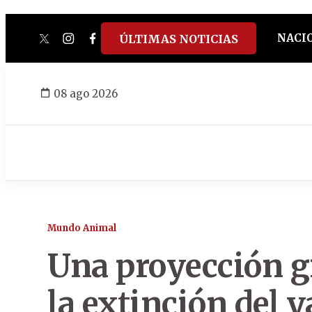
NACI
ÚLTIMAS NOTICIAS
twitter
instagram
facebook
tiktok
youtube
spotify
08 ago 2026
Mundo Animal
Una proyección gi
la extinción del 