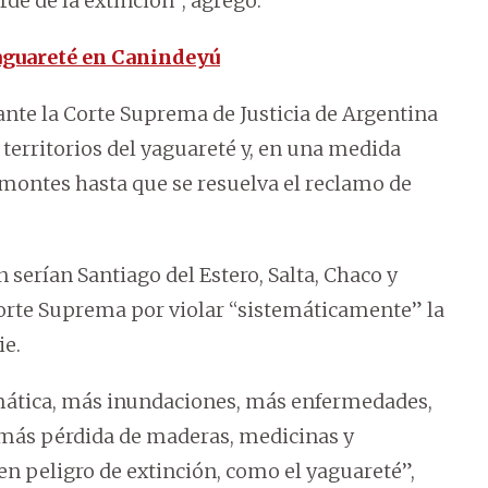
rde de la extinción”, agregó.
aguareté en Canindeyú
nte la Corte Suprema de Justicia de Argentina
s territorios del yaguareté y, en una medida
smontes hasta que se resuelva el reclamo de
 serían Santiago del Estero, Salta, Chaco y
orte Suprema por violar “sistemáticamente” la
ie.
imática, más inundaciones, más enfermedades,
 más pérdida de maderas, medicinas y
en peligro de extinción, como el yaguareté”,