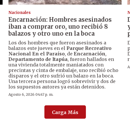
Nacionales
N
Encarnación: Hombres asesinados
iban a comprar oro, uno recibió 8
balazos y otro uno en la boca
Los dos hombres que fueron asesinados a
D
balazos este jueves en el
Parque Recreativo
p
Nacional En el Paraíso
, de
Encarnación
,
D
Departamento de Itapúa
, fueron hallados en
r
una vivienda totalmente maniatados con
A
precintas y cinta de embalaje, uno recibió ocho
disparos y el otro sufrió un balazo en la boca.
Una tercera persona logró sobrevivir y dos de
los supuestos autores ya están detenidos.
Agosto 6, 2026 04:47 p. m.
Carga Más