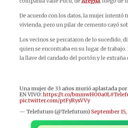
compañía Valle Pucú, de
Areguá
, luego de 
De acuerdo con los datos, la mujer intentó t
vivienda, pero un pilar de cemento cayó so
Los vecinos se percataron de lo sucedido, die
quien se encontraba en su lugar de trabajo
la llave del candado del portón y le extraña
Una mujer de 33 años murió aplastada por 
EN VIVO:
https://t.co/bmmwHO0a0L
#Telef
pic.twitter.com/ptFyRysVVy
— Telefuturo (@Telefuturo)
September 15,