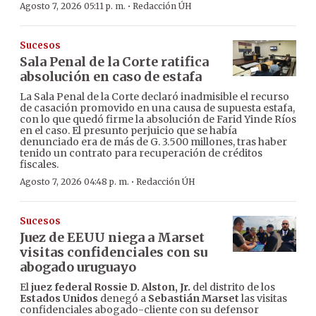
·
Agosto 7, 2026 05:11 p. m.
Redacción ÚH
Sucesos
Sala Penal de la Corte ratifica
absolución en caso de estafa
La Sala Penal de la Corte declaró inadmisible el recurso
de casación promovido en una causa de supuesta estafa,
con lo que quedó firme la absolución de Farid Yinde Ríos
en el caso. El presunto perjuicio que se había
denunciado era de más de G. 3.500 millones, tras haber
tenido un contrato para recuperación de créditos
fiscales.
·
Agosto 7, 2026 04:48 p. m.
Redacción ÚH
Sucesos
Juez de EEUU niega a Marset
visitas confidenciales con su
abogado uruguayo
El
juez federal Rossie D. Alston, Jr.
del distrito de los
Estados Unidos
denegó a
Sebastián Marset
las visitas
confidenciales abogado-cliente con su defensor