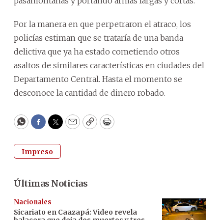
pasamontañas y portando armas largas y cortas.
Por la manera en que perpetraron el atraco, los
policías estiman que se trataría de una banda
delictiva que ya ha estado cometiendo otros
asaltos de similares características en ciudades del
Departamento Central. Hasta el momento se
desconoce la cantidad de dinero robado.
WhatsApp
Facebook
Twitter
Email
Copy
Print
Impreso
Últimas Noticias
Nacionales
Sicariato en Caazapá: Video revela
balacera que deja dos muertos y tres