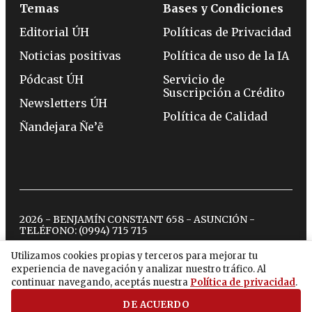
Temas
Bases y Condiciones
Editorial ÚH
Políticas de Privacidad
Noticias positivas
Política de uso de la IA
Pódcast ÚH
Servicio de
Suscripción a Crédito
Newsletters ÚH
Política de Calidad
Ñandejara Ñe’ẽ
2026 - BENJAMÍN CONSTANT 658 - ASUNCIÓN -
TELÉFONO:
(0994) 715 715
Utilizamos cookies propias y terceros para mejorar tu
experiencia de navegación y analizar nuestro tráfico. Al
twitter
instagram
facebook
tiktok
youtube
spotify
continuar navegando, aceptás nuestra
Política de privacidad
.
DE ACUERDO