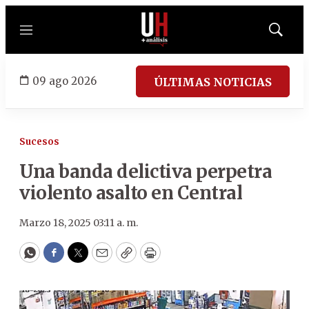
Menú
Mostrar
búsqued
09 ago 2026
ÚLTIMAS NOTICIAS
Sucesos
Una banda delictiva perpetra
violento asalto en Central
Marzo 18, 2025 03:11 a. m.
WhatsApp
Facebook
Twitter
Email
Copy
Print