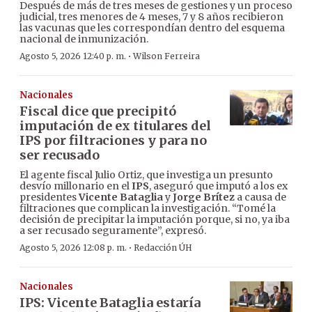
Después de más de tres meses de gestiones y un proceso
judicial, tres menores de 4 meses, 7 y 8 años recibieron
las vacunas que les correspondían dentro del esquema
nacional de inmunización.
·
Agosto 5, 2026 12:40 p. m.
Wilson Ferreira
Nacionales
Fiscal dice que precipitó
imputación de ex titulares del
IPS por filtraciones y para no
ser recusado
El agente fiscal Julio Ortiz, que investiga un presunto
desvío millonario en el
IPS
, aseguró que imputó a los ex
presidentes
Vicente Bataglia
y
Jorge Brítez
a causa de
filtraciones que complican la investigación. “Tomé la
decisión de precipitar la imputación porque, si no, ya iba
a ser recusado seguramente”, expresó.
·
Agosto 5, 2026 12:08 p. m.
Redacción ÚH
Nacionales
IPS: Vicente Bataglia estaría