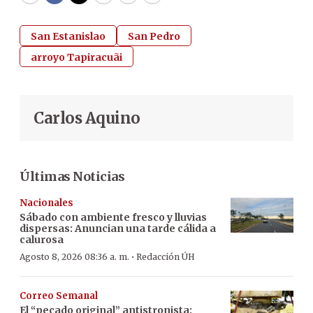
San Estanislao
San Pedro
arroyo Tapiracuãi
Carlos Aquino
Últimas Noticias
Nacionales
Sábado con ambiente fresco y lluvias
dispersas: Anuncian una tarde cálida a
calurosa
·
Agosto 8, 2026 08:36 a. m.
Redacción ÚH
Correo Semanal
El “pecado original” antistronista: