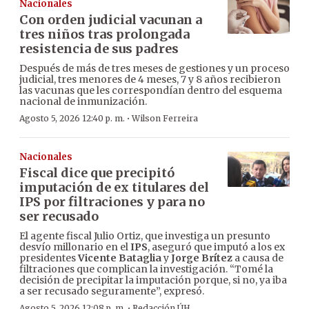
Nacionales
Con orden judicial vacunan a
tres niños tras prolongada
resistencia de sus padres
Después de más de tres meses de gestiones y un proceso
judicial, tres menores de 4 meses, 7 y 8 años recibieron
las vacunas que les correspondían dentro del esquema
nacional de inmunización.
·
Agosto 5, 2026 12:40 p. m.
Wilson Ferreira
Nacionales
Fiscal dice que precipitó
imputación de ex titulares del
IPS por filtraciones y para no
ser recusado
El agente fiscal Julio Ortiz, que investiga un presunto
desvío millonario en el
IPS
, aseguró que imputó a los ex
presidentes
Vicente Bataglia
y
Jorge Brítez
a causa de
filtraciones que complican la investigación. “Tomé la
decisión de precipitar la imputación porque, si no, ya iba
a ser recusado seguramente”, expresó.
·
Agosto 5, 2026 12:08 p. m.
Redacción ÚH