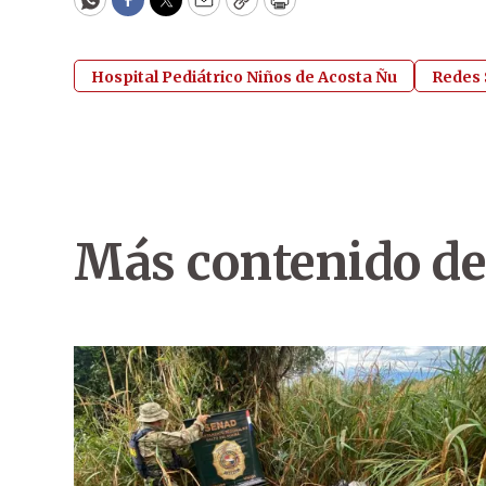
WhatsApp
Facebook
Twitter
Email
Copy
Print
Hospital Pediátrico Niños de Acosta Ñu
Redes 
Más contenido de