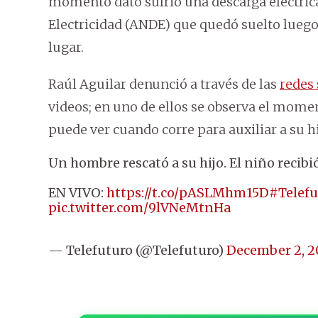
momento dato sufrió una descarga eléctrica
Electricidad (ANDE) que quedó suelto luego
lugar.
Raúl Aguilar denunció a través de las
redes 
videos; en uno de ellos se observa el moment
puede ver cuando corre para auxiliar a su hi
Un hombre rescató a su hijo. El niño recibi
EN VIVO:
https://t.co/pASLMhm15D
#Telef
pic.twitter.com/9lVNeMtnHa
— Telefuturo (@Telefuturo)
December 2, 2