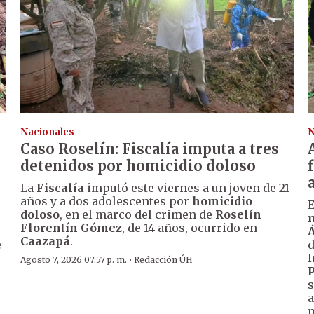
Nacionales
N
Caso Roselín: Fiscalía imputa a tres
detenidos por homicidio doloso
La
Fiscalía
imputó este viernes a un joven de 21
años y a dos adolescentes por
homicidio
E
doloso
, en el marco del crimen de
Roselín
m
Florentín Gómez
, de 14 años, ocurrido en
Á
Caazapá
.
e
I
·
Agosto 7, 2026 07:57 p. m.
Redacción ÚH
P
s
.
a
p