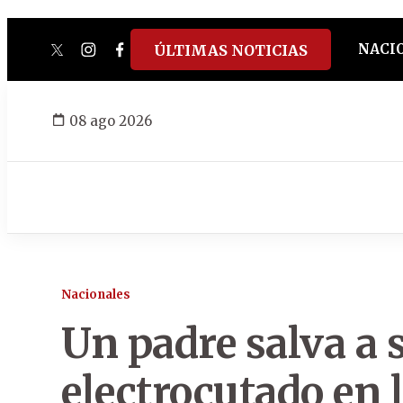
NACI
ÚLTIMAS NOTICIAS
twitter
instagram
facebook
tiktok
youtube
spotify
08 ago 2026
Nacionales
Un padre salva a 
electrocutado en l