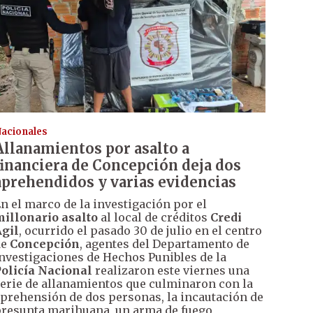
acionales
Allanamientos por asalto a
financiera de Concepción deja dos
aprehendidos y varias evidencias
n el marco de la investigación por el
illonario asalto
al local de créditos
Credi
gil
, ocurrido el pasado 30 de julio en el centro
de
Concepción
, agentes del Departamento de
nvestigaciones de Hechos Punibles de la
olicía Nacional
realizaron este viernes una
erie de allanamientos que culminaron con la
prehensión de dos personas, la incautación de
resunta marihuana, un arma de fuego,